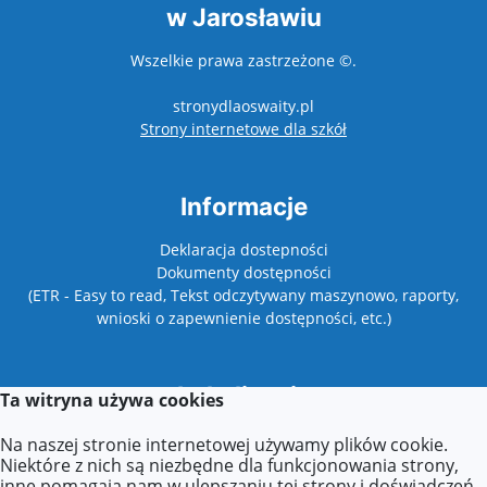
w Jarosławiu
Wszelkie prawa zastrzeżone ©.
stronydlaoswaity.pl
otwiera się w nowy
Strony internetowe dla szkół
Informacje
Deklaracja dostepności
Dokumenty dostępności
(ETR - Easy to read, Tekst odczytywany maszynowo, raporty,
wnioski o zapewnienie dostępności, etc.)
Lokalizacja
Ta witryna używa cookies
37-500 Jarosław,
Na naszej stronie internetowej używamy plików cookie.
ul. Łazy Kostkowskie 14
Niektóre z nich są niezbędne dla funkcjonowania strony,
inne pomagają nam w ulepszaniu tej strony i doświadczeń