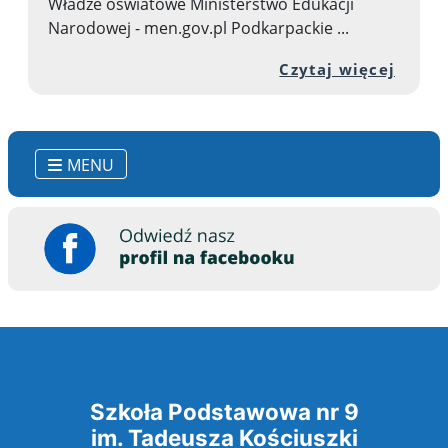
Władze oświatowe Ministerstwo Edukacji
Narodowej - men.gov.pl Podkarpackie ...
Przej
Czytaj więcej
MENU
Szkoła Podstawowa nr 9
im. Tadeusza Kościuszki