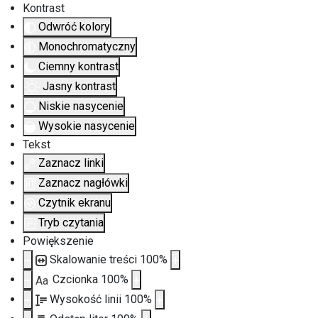
Kontrast
Odwróć kolory
Monochromatyczny
Ciemny kontrast
Jasny kontrast
Niskie nasycenie
Wysokie nasycenie
Tekst
Zaznacz linki
Zaznacz nagłówki
Czytnik ekranu
Tryb czytania
Powiększenie
Skalowanie treści
100
%
Czcionka
100
%
Aa
Wysokość linii
100
%