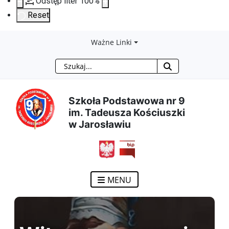
Odstęp liter
100
%
Reset
Przejdź
Przejdź
Przejdź
Przejdź
Ważne Linki
Szukaj
do
do
do
do
treści
menu
wyszukiwarki
mapy
Szkoła Podstawowa nr 9
im. Tadeusza Kościuszki
głównej
nawigacyjnego
strony
w Jarosławiu
MENU